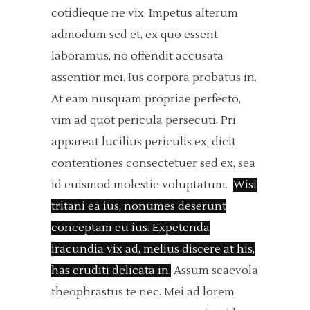
cotidieque ne vix. Impetus alterum
admodum sed et, ex quo essent
laboramus, no offendit accusata
assentior mei. Ius corpora probatus in.
At eam nusquam propriae perfecto,
vim ad quot pericula persecuti. Pri
appareat lucilius periculis ex, dicit
contentiones consectetuer sed ex, sea
id euismod molestie voluptatum.
Wisi
tritani ea ius, nonumes deserunt
conceptam eu ius. Expetenda
iracundia vix ad, melius discere at his,
has eruditi delicata in.
Assum scaevola
theophrastus te nec. Mei ad lorem