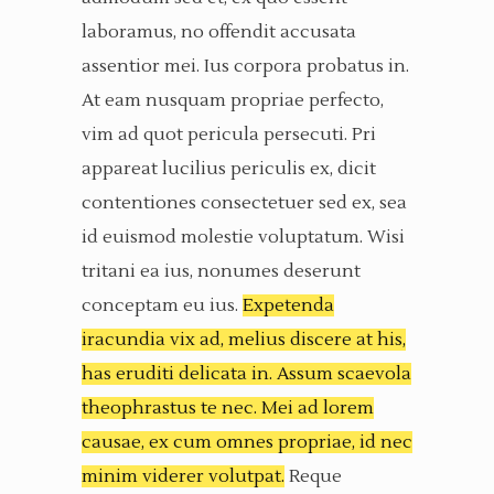
laboramus, no offendit accusata
assentior mei. Ius corpora probatus in.
At eam nusquam propriae perfecto,
vim ad quot pericula persecuti. Pri
appareat lucilius periculis ex, dicit
contentiones consectetuer sed ex, sea
id euismod molestie voluptatum. Wisi
tritani ea ius, nonumes deserunt
conceptam eu ius.
Expetenda
iracundia vix ad, melius discere at his,
has eruditi delicata in. Assum scaevola
theophrastus te nec. Mei ad lorem
causae, ex cum omnes propriae, id nec
minim viderer volutpat.
Reque