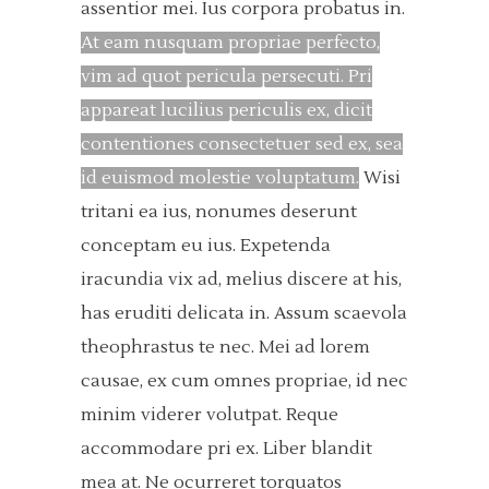
assentior mei. Ius corpora probatus in.
At eam nusquam propriae perfecto,
vim ad quot pericula persecuti. Pri
appareat lucilius periculis ex, dicit
contentiones consectetuer sed ex, sea
id euismod molestie voluptatum.
Wisi
tritani ea ius, nonumes deserunt
conceptam eu ius. Expetenda
iracundia vix ad, melius discere at his,
has eruditi delicata in.
Assum scaevola
theophrastus te nec. Mei ad lorem
causae, ex cum omnes propriae, id nec
minim viderer volutpat.
Reque
accommodare pri ex. Liber blandit
mea at. Ne ocurreret torquatos