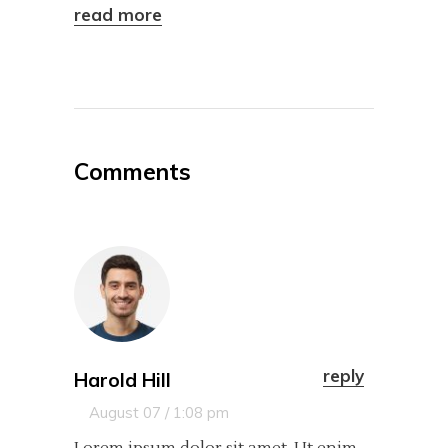
read more
Comments
reply
Harold Hill
August 07 / 1:08 pm
Lorem ipsum dolor sit amet. Ut enim