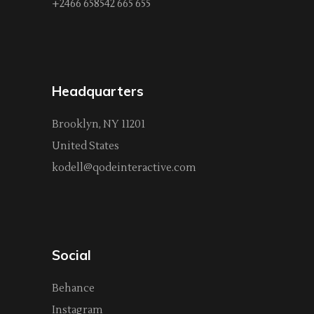
+2466 658542 665 655
Headquarters
Brooklyn, NY 11201
United States
kodell@qodeinteractive.com
Social
Behance
Instagram